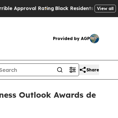
 Approval Rating
Black Residents Warned of Abusi
View all
Provided by AGP
Share
iness Outlook Awards de