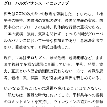
グローバルガバナンス・イニシアチブ
習氏はGGIの次の5つの原則を強調した。すなわち、主権
平等の堅持、国際法の支配の遵守、多国間主義の実践、国
民中心のアプローチの支持、具体的な行動の重視である。
「国の規模、強弱、貧富を問わず、すべての国がグローバ
ルガバナンスにおいて平等な参加者であり、意思決定者で
あり、受益者です」と同氏は指摘した。
現在、世界はテロリズム、難民危機、越境犯罪など、ます
ます複雑で多様な課題に直面している。 平和、発展、協
力、互恵という歴史的潮流は変わらない一方で、冷戦型思
考、覇権主義、保護主義が引き続き世界を苦しめている。
いかなる国もこれらの課題を免れることはできない。
「私たちは、困難な時代においてこそ、平和共存への当初
のコミットメントを支持し、ウィンウィンの協力への信頼