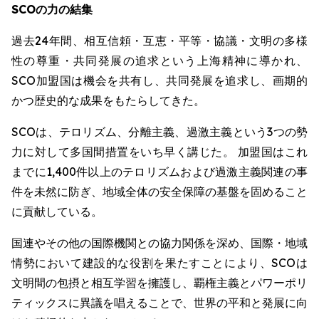
SCOの力の結集
過去24年間、相互信頼・互恵・平等・協議・文明の多様
性の尊重・共同発展の追求という上海精神に導かれ、
SCO加盟国は機会を共有し、共同発展を追求し、画期的
かつ歴史的な成果をもたらしてきた。
SCOは、テロリズム、分離主義、過激主義という3つの勢
力に対して多国間措置をいち早く講じた。 加盟国はこれ
までに1,400件以上のテロリズムおよび過激主義関連の事
件を未然に防ぎ、地域全体の安全保障の基盤を固めること
に貢献している。
国連やその他の国際機関との協力関係を深め、国際・地域
情勢において建設的な役割を果たすことにより、SCOは
文明間の包摂と相互学習を擁護し、覇権主義とパワーポリ
ティックスに異議を唱えることで、世界の平和と発展に向