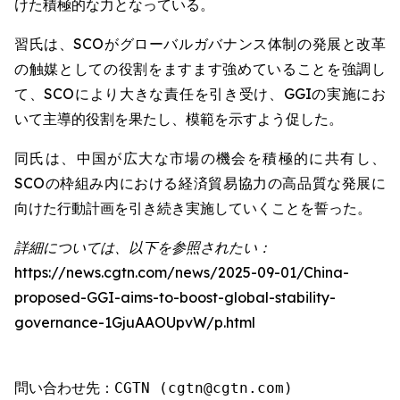
けた積極的な力となっている。
習氏は、SCOがグローバルガバナンス体制の発展と改革
の触媒としての役割をますます強めていることを強調し
て、SCOにより大きな責任を引き受け、GGIの実施にお
いて主導的役割を果たし、模範を示すよう促した。
同氏は、中国が広大な市場の機会を積極的に共有し、
SCOの枠組み内における経済貿易協力の高品質な発展に
向けた行動計画を引き続き実施していくことを誓った。
詳細については、以下を参照されたい：
https://news.cgtn.com/news/2025-09-01/China-
proposed-GGI-aims-to-boost-global-stability-
governance-1GjuAAOUpvW/p.html
問い合わせ先：CGTN (cgtn@cgtn.com)