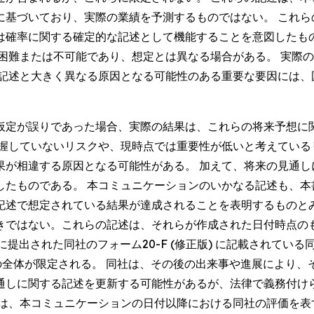
に基づいており、実際の業績を予測するものではない。 これら
は確率に関する確定的な記述として機能することを意図したも
が困難または不可能であり、想定とは異なる場合がある。 実際
る記述と大きく異なる原因となる可能性のある重要な要因には、
仮定が誤りであった場合、実際の結果は、これらの将来予想に
把握していないリスクや、現時点では重要性が低いと考えている
果が相違する原因となる可能性がある。 加えて、将来の見通し
したものである。 本コミュニケーションのいかなる記述も、本
記述で想定されている結果が達成されることを表明するものとみ
きではない。これらの記述は、それらが作成された日付時点の
) に提出された同社のフォーム20-F (修正版) に記載されている
してその全体が限定される。 同社は、その後の出来事や進展により
通しに関する記述を更新する可能性があるが、法律で義務付け
述は、本コミュニケーションの日付以降における同社の評価を表