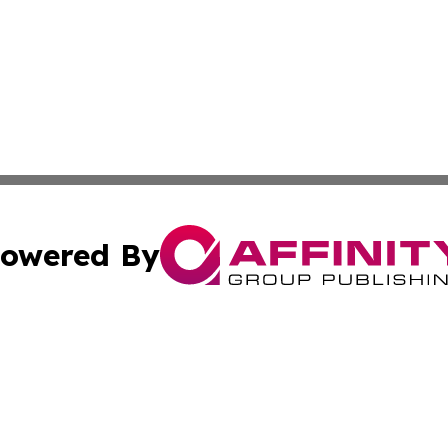
owered By
ubmit Press Release
Terms & Conditions
Copyright/DMCA
 Inc. dba Affinity Group Publishing & Florida Culture Time
Cookie Settings / Your Privacy Choices