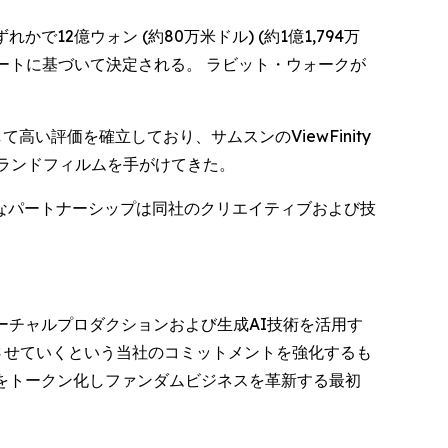
かで12億ウォン (約80万米ドル) (約1億1,794万
ートに基づいて決定される。 ラビット・ウォークが
い評価を確立しており、サムスンのViewFinity
ブランドフィルムを手がけてきた。
なパートナーシップは同社のクリエイティブおよび技
のバーチャルプロダクションおよび生成AI技術を活用す
させていくという当社のコミットメントを強化するも
利をトークン化しファンダムビジネスを革新する最初