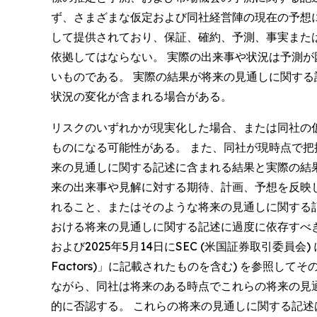
ず、さまざまな仮定および同社経営陣の現在の予想
して提供されており、保証、確約、予測、事実また
依拠してはならない。 実際の出来事や状況は予測
いものである。 実際の結果が将来の見通しに関す
状況の変化が含まれる場合がある。
リスクのいずれかが現実化した場合、または同社の
ものになる可能性がある。 また、同社が現時点で
来の見通しに関する記述に含まれる結果と実際の結
来の出来事や見解に対する期待、計画、予想を反映
れること、またはそのような将来の見通しに関する
おける将来の見通しに関する記述に過度に依存すべ
および2025年5月14日にSEC (米国証券取引委員会
Factors)」に記載されたものを含む) を参照
ながら、同社は将来のある時点でこれらの将来の見
的に否認する。 これらの将来の見通しに関する記