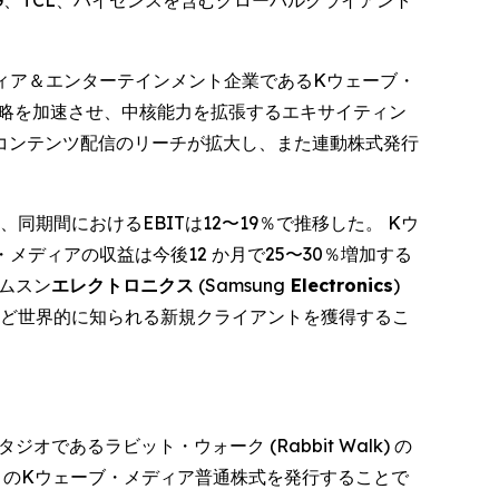
G、TCL、ハイセンスを含むグローバルクライアント
る上場メディア＆エンターテインメント企業であるKウェーブ・
社の成長戦略を加速させ、中核能力を拡張するエキサイティン
コンテンツ配信のリーチが拡大し、また連動株式発行
2％、同期間におけるEBITは12〜19％で推移した。 Kウ
ブ・メディアの収益は今後12 か月で25〜30％増加する
サムスン
エレクトロニクス
(Samsung
Electronics
)
ど世界的に知られる新規クライアントを獲得するこ
あるラビット・ウォーク (Rabbit Walk) の
万円) のKウェーブ・メディア普通株式を発行することで