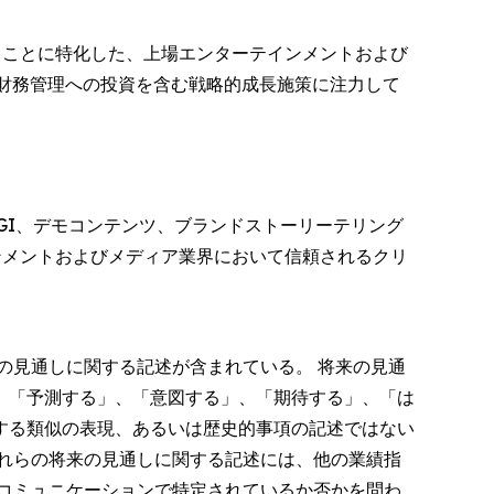
することに特化した、上場エンターテインメントおよび
産財務管理への投資を含む戦略的成長施策に注力して
GI、デモコンテンツ、ブランドストーリーテリング
ンメントおよびメディア業界において信頼されるクリ
る将来の見通しに関する記述が含まれている。 将来の見通
、「予測する」、「意図する」、「期待する」、「は
する類似の表現、あるいは歴史的事項の記述ではない
れらの将来の見通しに関する記述には、他の業績指
コミュニケーションで特定されているか否かを問わ