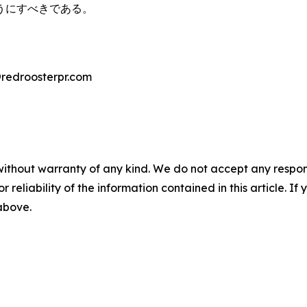
うにすべきである。
droosterpr.com
without warranty of any kind. We do not accept any responsib
r reliability of the information contained in this article. I
 above.