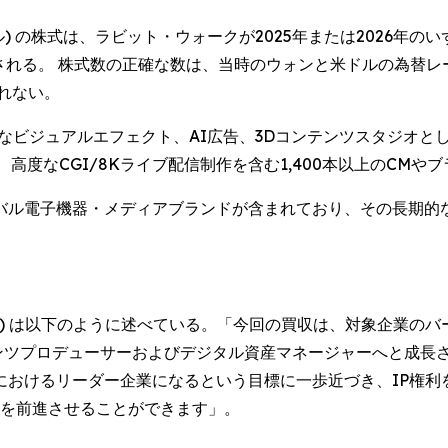
ル) の株式は、ラビット・ウォークが2025年または2026年のいずれ
される。 株式数の正確な数は、当時のウォンと米ドルの為替レ
れない。
ビジュアルエフェクト、AI広告、3Dコンテンツスタジオとして高
高度なCGI/8Kライブ配信制作を含む1,400本以上のCMや
バル電子機器・メディアブランドが含まれており、その長期的
 Kim) は以下のように述べている。「今回の買収は、対象企業
ンツプロデューサーおよびデジタル資産マネージャーへと成長
域におけるリーダー企業になるという目標に一歩近づき、IP権
ンを前進させることができます」。