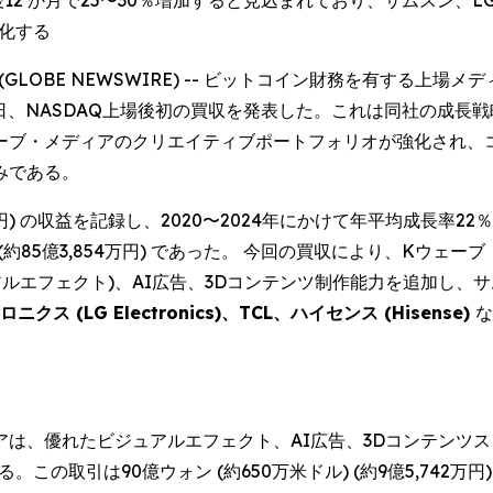
2 か月で25〜30％増加すると見込まれており、サムスン、L
強化する
025 (GLOBE NEWSWIRE) -- ビットコイン財務を有す
 KWM) は本日、NASDAQ上場後初の買収を発表した。これは同
ェーブ・メディアのクリエイティブポートフォリオが強化され、
みである。
89万円) の収益を記録し、2020〜2024年にかけて年平均成長率2
(約85億3,854万円) であった。 今回の買収により、Kウェー
アルエフェクト)、AI広告、3Dコンテンツ制作能力を追加し、
ニクス (LG Electronics)、TCL、ハイセンス (Hisense)
な
、優れたビジュアルエフェクト、AI広告、3Dコンテンツスタジオで
この取引は90億ウォン (約650万米ドル) (約9億5,742