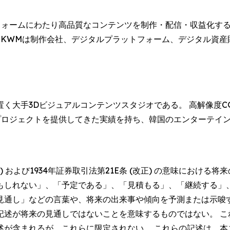
ットフォームにわたり高品質なコンテンツを制作・配信・収益化
来、KWMは制作会社、デジタルプラットフォーム、デジタル資
く大手3Dビジュアルコンテンツスタジオである。 高解像度C
のプロジェクトを提供してきた実績を持ち、韓国のエンターテイ
。
正) および1934年証券取引法第21E条 (改正) の意味におけ
もしれない」、「予定である」、「見積もる」、「継続する」
見通し」などの言葉や、将来の出来事や傾向を予測または示唆
記述が将来の見通しではないことを意味するものではない。 こ
述が含まれるが、これらに限定されない。 これらの記述は、本