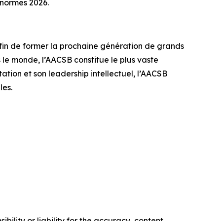
s normes 2026.
afin de former la prochaine génération de grands
le monde, l’AACSB constitue le plus vaste
tion et son leadership intellectuel, l’AACSB
les.
ility or liability for the accuracy, content,