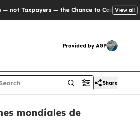
axpayers — the Chance to Cash in on Publicly Ow
View all
Provided by AGP
Share
mes mondiales de