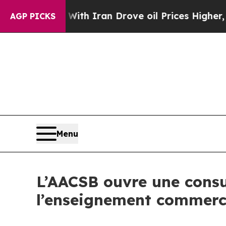
s war With Iran Drove oil Prices Higher, Trump 
AGP PICKS
Menu
L’AACSB ouvre une consu
l’enseignement commerc