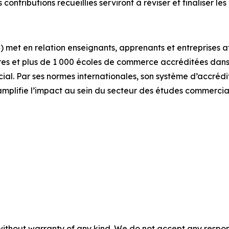
s contributions recueillies serviront à réviser et finaliser le
 met en relation enseignants, apprenants et entreprises 
es et plus de 1 000 écoles de commerce accréditées dans 
. Par ses normes internationales, son système d’accrédita
amplifie l’impact au sein du secteur des études commercia
without warranty of any kind. We do not accept any responsib