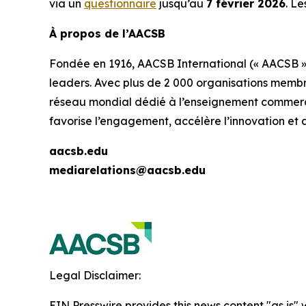
via un
questionnaire
jusqu’au
7 février 2026
. Le
À propos de l’AACSB
Fondée en 1916, AACSB International (« AACSB »)
leaders. Avec plus de 2 000 organisations membr
réseau mondial dédié à l’enseignement commercial
favorise l’engagement, accélère l’innovation et 
aacsb.edu
mediarelations@aacsb.edu
Legal Disclaimer:
EIN Presswire provides this news content "as is" 